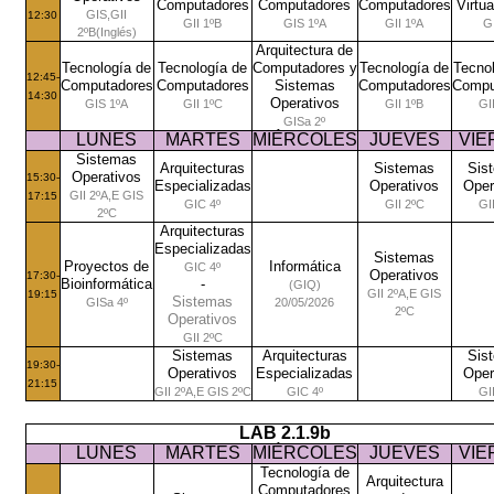
Computadores
Computadores
Computadores
Virtu
GIS,GII
12:30
GII 1ºB
GIS 1ºA
GII 1ºA
GI
2ºB(Inglés)
Arquitectura de
Tecnología de
Tecnología de
Computadores y
Tecnología de
Tecno
12:45-
Computadores
Computadores
Sistemas
Computadores
Compu
14:30
Operativos
GIS 1ºA
GII 1ºC
GII 1ºB
GI
GISa 2º
LUNES
MARTES
MIÉRCOLES
JUEVES
VIE
Sistemas
Arquitecturas
Sistemas
Sis
Operativos
15:30-
Especializadas
Operativos
Oper
GII 2ºA,E GIS
17:15
GIC 4º
GII 2ºC
GI
2ºC
Arquitecturas
Especializadas
Sistemas
Proyectos de
Informática
GIC 4º
Operativos
17:30-
Bioinformática
-
(GIQ)
GII 2ºA,E GIS
19:15
Sistemas
GISa 4º
20/05/2026
2ºC
Operativos
GII 2ºC
Sistemas
Arquitecturas
Sis
19:30-
Operativos
Especializadas
Oper
21:15
GII 2ºA,E GIS 2ºC
GIC 4º
GI
LAB 2.1.9b
LUNES
MARTES
MIÉRCOLES
JUEVES
VIE
Tecnología de
Arquitectura
Computadores