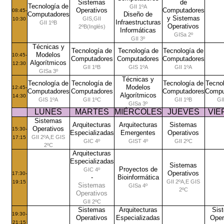
Sistemas
de
Tecnología de
GII 1ºA
Operativos
Computadores
08:45-
Computadores
Diseño de
y Sistemas
GIS,GII
10:30
Infraestructuras
GII 1ºB
Operativos
2ºB(Inglés)
Informáticas
GISa 2º
GII 3º
Técnicas y
Tecnología de
Tecnología de
Tecnología de
Modelos
10:45-
Computadores
Computadores
Computadores
Algorítmicos
12:30
GII 1ºB
GIS 1ºA
GII 1ºA
GISa 3º
Técnicas y
Tecnología de
Tecnología de
Tecnología de
Tecno
Modelos
12:45-
Computadores
Computadores
Computadores
Compu
Algorítmicos
14:30
GIS 1ºA
GII 1ºC
GII 1ºB
GI
GISa 3º
LUNES
MARTES
MIÉRCOLES
JUEVES
VIE
Sistemas
Arquitecturas
Arquitecturas
Sistemas
Operativos
15:30-
Especializadas
Emergentes
Operativos
GII 2ºA,E GIS
17:15
GIC 4º
GIST 4º
GII 2ºC
2ºC
Arquitecturas
Especializadas
Sistemas
Proyectos de
GIC 4º
Operativos
17:30-
-
Bioinformática
GII 2ºA,E GIS
19:15
Sistemas
GISa 4º
2ºC
Operativos
GII 2ºC
Sistemas
Arquitecturas
Sis
19:30-
Operativos
Especializadas
Oper
21:15