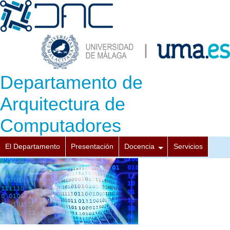
Departamento de
Arquitectura de
Computadores
El Departamento
Presentación
Docencia
Servicios