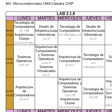
MU: Microcredenciales UMA Cátedra CHIP
LAB 2.1.8
LUNES
MARTES
MIÉRCOLES
JUEVES
VI
Tecnología de
Computadores
Diseño de
Tecnología de
Diseño de
/
Infraestructuras
Computadores
Infraestructuras
08:45-
GII 1ºB
Arquitecturas
Informáticas
Informáticas
GIS 1ºB(Inglés),GII
10:30
Clúster
GII 3º
D
GII 3º
GIS,GII (3º opt.)
Arquitectura de
Computadores
y Sistemas
Tecnología de
Sistemas
Arquitectura de
Si
Operativos
Computadores
10:45-
Operativos
Computadores
Virt
GISa 2º
GIS
12:30
GIS 2ºA
GCIA 1º
Sistemas
1ºB(Inglés),GII D
Virtualizados
GII 3º
Arquitectura de
Arqu
Computadores y
C
Arquitectura
Sistemas
Tecnología de
GIS,G
de
Operativos
12:45-
Computadores
Tecn
Computadores
/
GISa 2º
14:30
Comp
GII 1ºB
Arquitecturas
GCIA 1º
Clúster
1ºB(I
GIC,GIS,GII (opt.)
LUNES
MARTES
MIÉRCOLES
JUEVES
VI