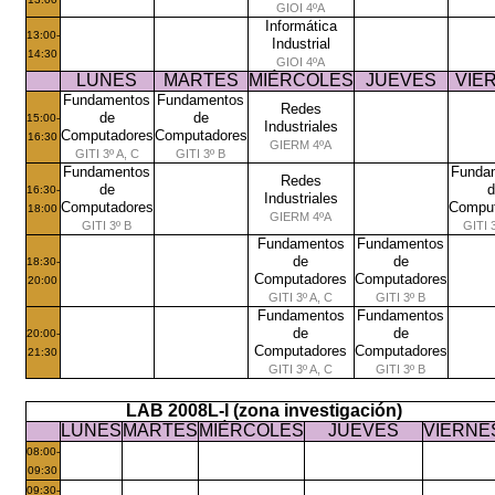
GIOI 4ºA
Informática
13:00-
Industrial
14:30
GIOI 4ºA
LUNES
MARTES
MIÉRCOLES
JUEVES
VIE
Fundamentos
Fundamentos
Redes
de
de
15:00-
Industriales
Computadores
Computadores
16:30
GIERM 4ºA
GITI 3º A, C
GITI 3º B
Fundamentos
Funda
Redes
de
d
16:30-
Industriales
Computadores
Comput
18:00
GIERM 4ºA
GITI 3º B
GITI 3
Fundamentos
Fundamentos
de
de
18:30-
Computadores
Computadores
20:00
GITI 3º A, C
GITI 3º B
Fundamentos
Fundamentos
de
de
20:00-
Computadores
Computadores
21:30
GITI 3º A, C
GITI 3º B
LAB 2008L-I (zona investigación)
LUNES
MARTES
MIÉRCOLES
JUEVES
VIERNE
08:00-
09:30
09:30-