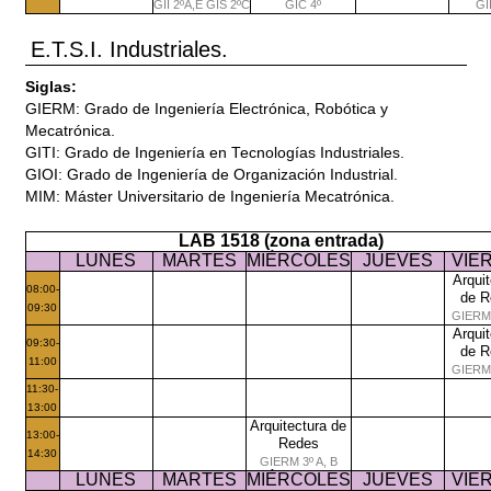
GII 2ºA,E GIS 2ºC
GIC 4º
GI
E.T.S.I. Industriales.
Siglas:
GIERM: Grado de Ingeniería Electrónica, Robótica y
Mecatrónica.
GITI: Grado de Ingeniería en Tecnologías Industriales.
GIOI: Grado de Ingeniería de Organización Industrial.
MIM: Máster Universitario de Ingeniería Mecatrónica.
LAB 1518 (zona entrada)
LUNES
MARTES
MIÉRCOLES
JUEVES
VIE
Arquit
08:00-
de R
09:30
GIERM 
Arquit
09:30-
de R
11:00
GIERM 
11:30-
13:00
Arquitectura de
13:00-
Redes
14:30
GIERM 3º A, B
LUNES
MARTES
MIÉRCOLES
JUEVES
VIE