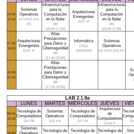
Infraestructuras
Infraestructuras
Sistemas
para la
para la
Arquitecturas
Operativos
Computación
Computación
15:30-
Emergentes
en la Nube
en la Nube
GII 2ºA,E GIS
17:15
GIST 4º
2ºC
MII
MII
[16:00-17:30]
[16:00-17:30]
Altas
Prestaciones
Arquitecturas
Informática
Sistemas
para Datos y
17:30-
Emergentes
Operativos
(GIQ)
Ciberseguridad
19:15
GIST 4º
20/05/2026
GII 2ºA,E GIS 2ºC
MII
[17:40-20:50]
Altas
Prestaciones
Si
para Datos y
19:30-
Op
Ciberseguridad
21:15
MII
[17:40-20:50]
LAB 2.1.9a
LUNES
MARTES
MIÉRCOLES
JUEVES
VIE
Arquitectura
Tecnología de
Sistemas
Tecnología de
Tecno
de
08:45-
Computadores
Operativos
Computadores
Compu
Computadores
10:30
GII 1ºB
GIS 2ºA
GII 1ºA
GI
GCIA 1º
Sistemas
Tecnología de
Tecnología de
Tecnología de
Sis
Operativos
10:45-